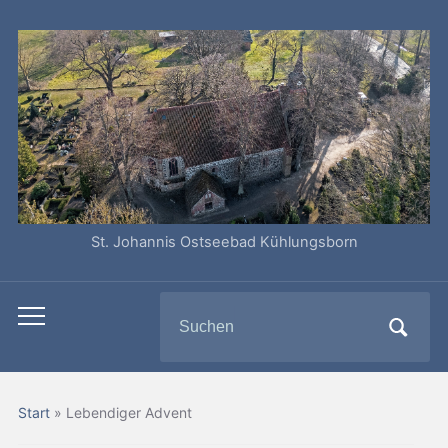
St. Johannis Ostseebad Kühlungsborn
Search
Toggle
for:
mobile
menu
Start
»
Lebendiger Advent