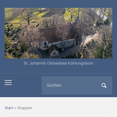
St. Johannis Ostseebad Kühlungsborn
Search
Toggle
for:
mobile
menu
Start
»
Gruppen